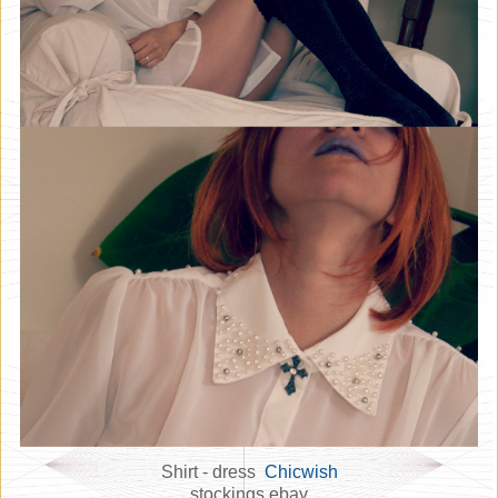
Shirt - dress
Chicwish
stockings ebay