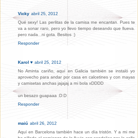
Vicky
abril 25, 2012
Qué sexy! Las perlitas de la camisa me encantan. Pues te
va a sonar raro, pero yo llevo tiempo deseando que llueva.
pero nada...ni gota. Besitos :)
Responder
Karol ♥
abril 25, 2012
No Aminta cariño, aquí en Galicia también se instaló yo
aprovecho para andar por casa en calcetines y con mayas
y camisetas anchas jajajaj a mi bola xDDDD
un besazo guapaaa :D:D
Responder
maiú
abril 26, 2012
Aquí en Barcelona también hace un día tristón. Y a mi me
ha pillado el comienzo de la lluvia con sandalias por la calle