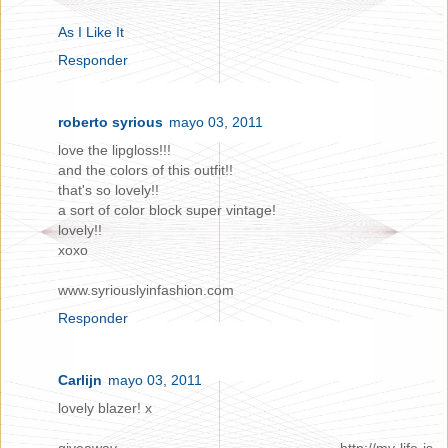
As I Like It
Responder
roberto syrious
mayo 03, 2011
love the lipgloss!!!
and the colors of this outfit!!
that's so lovely!!
a sort of color block super vintage!
lovely!!
xoxo
www.syriouslyinfashion.com
Responder
Carlijn
mayo 03, 2011
lovely blazer! x
giveaway- http://my-life-is-