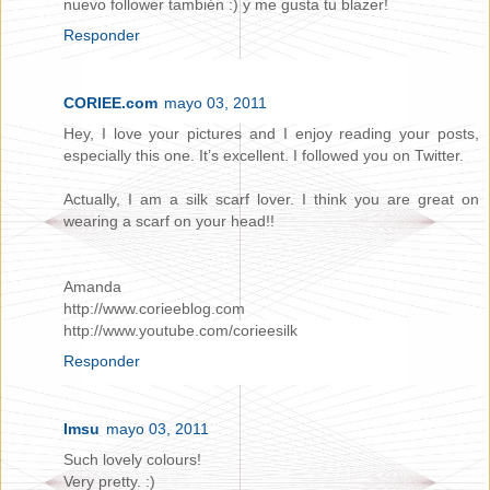
nuevo follower también :) y me gusta tu blazer!
Responder
CORIEE.com
mayo 03, 2011
Hey, I love your pictures and I enjoy reading your posts,
especially this one. It’s excellent. I followed you on Twitter.
Actually, I am a silk scarf lover. I think you are great on
wearing a scarf on your head!!
Amanda
http://www.corieeblog.com
http://www.youtube.com/corieesilk
Responder
Imsu
mayo 03, 2011
Such lovely colours!
Very pretty. :)