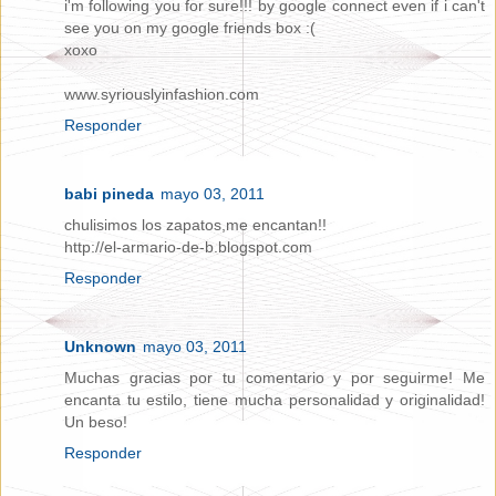
i'm following you for sure!!! by google connect even if i can't
see you on my google friends box :(
xoxo
www.syriouslyinfashion.com
Responder
babi pineda
mayo 03, 2011
chulisimos los zapatos,me encantan!!
http://el-armario-de-b.blogspot.com
Responder
Unknown
mayo 03, 2011
Muchas gracias por tu comentario y por seguirme! Me
encanta tu estilo, tiene mucha personalidad y originalidad!
Un beso!
Responder